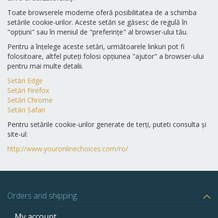
Toate browserele moderne oferă posibilitatea de a schimba
setările cookie-urilor. Aceste setări se găsesc de regulă în
"opțiuni" sau în meniul de "preferințe" al browser-ului tău.
Pentru a înțelege aceste setări, următoarele linkuri pot fi
folositoare, altfel puteți folosi opțiunea "ajutor" a browser-ului
pentru mai multe detalii.
Setări Edge
Setări Firefox
Setări Chrome
Setări Safari
Pentru setările cookie-urilor generate de terți, puteti consulta și
site-ul:
http://www.youronlinechoices.com/ro/
Orders and shipping
My account