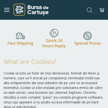
Search
My
Skip
to
Content
Quick 24
Fast Shipping
Special Prices
Hours Reply
What are Cookies?
Cookie-ul este un fisier de mici dimensiuni, format din litere și
numere, care va fi stocat pe computerul, terminalul mobil sau
alte echipamente ale unui utilizator de pe care se accesează
internetul. Cookie-ul este instalat prin solicitarea emisă de către
un web-server, unui browser (ex: Internet Explorer, Chrome,
Mozilla) și este complet "pasiv" (nu conține programe software,
viruși sau spyware și nu poate accesa informațiile de pe hard
drive-ul utilizatorului).